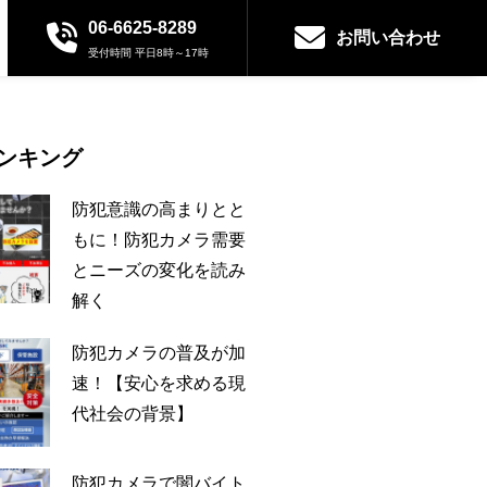
06-6625-8289
お問い合わせ
受付時間 平日8時～17時
ンキング
防犯意識の高まりとと
もに！防犯カメラ需要
とニーズの変化を読み
解く
防犯カメラの普及が加
速！【安心を求める現
代社会の背景】
防犯カメラで闇バイト